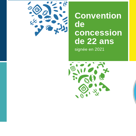
Convention
de
concession
de 22 ans
signée en 2021