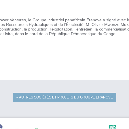
ower Ventures, le Groupe industriel panafricain Eranove a signé ave
des Ressources Hydrauliques et de l’Électricité, M. Olivier Mwenze Mu
nstruction, la production, l’exploitation, l’entretien, la commercialisatio
et Isiro, dans le nord de la République Démocratique du Congo.
« AUTRES SOCIÉTÉS ET PROJETS DU GROUPE ERANOVE