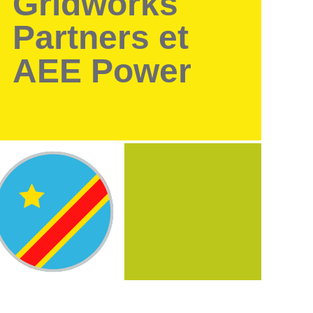
Gridworks
Partners et
AEE Power