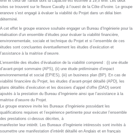
MW et celui de Tahibli dont la capacité est estimée à 19,5 MW. Les deux
sites se trouvent sur le fleuve Cavally à l’ouest de la Côte d’Ivoire. Le groupe
eranove s’est engagé à évaluer la viabilité du Projet dans un délai bien
déterminé.
A cet effet le groupe eranove souhaite engager un Bureau d’Ingénierie pour la
réalisation d’un ensemble d’études pour évaluer la viabilité financière,
environnementale, sociale et technique du Projet et si l’ensemble de ces
études sont concluantes éventuellement les études d’exécution et
l’assistance à la maitrise d’oeuvre.
L’ensemble des études d’évaluation de la viabilité comprend : (i) une étude
d’avant-projet sommaire (APS), (ii) une étude préliminaire d’impact
environnemental et social (EPIES), (iii) un business plan (BP). En cas de
viabilité financière du Projet, les études d’avant-projet détaillé (APD), les
plans détaillés d’exécution et les dossiers d’appel d’offre (DAO) seront
ajoutés à la prestation du Bureau d’Ingénierie ainsi que l’assistance à la
maitrise d’oeuvre du Projet.
Le groupe eranove invite les Bureaux d’Ingénierie possédant les
qualifications requises et l’expérience pertinente pour exécuter l’ensemble
des prestations ci-dessus décrites, à
manifester leur intérêt. Les Bureaux d’Ingénierie intéressés sont invités à
soumettre une manifestation d’intérêt détaillé en Anglais et en français